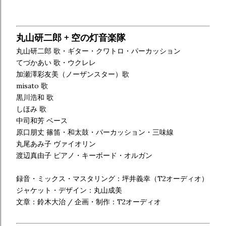
丸山研二郎 + 空の灯音楽隊
​丸山研二郎 歌・ギター・クワトロ・パーカッション
てづかあい 歌・ウクレレ
加瀬澤彩友美（ノーザンスター）歌
misato 歌
黒川浩和 歌
しほみ 歌
中司和芳 ベース
原口朋丈 篠笛・和太鼓・パーカッション・三味線
丸尾あみ子 ヴァイオリン
渡辺真由子 ピアノ・キーボード・オルガン
録音・ミックス・マスタリング：坪井義幸（T2オーディオ）
ジャケット・デザイン：丸山成美
文章：鈴木大治 / 企画・制作：T2オーディオ