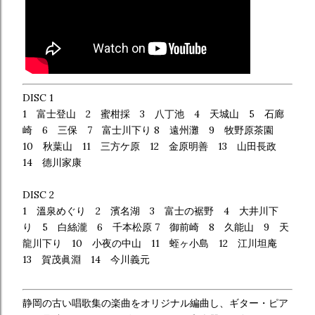
DISC 1
1 富士登山 2 蜜柑採 3 八丁池 4 天城山 5 石廊
崎 6 三保 7 富士川下り 8 遠州灘 9 牧野原茶園
10 秋葉山 11 三方ケ原 12 金原明善 13 山田長政
14 德川家康​
DISC 2
1 溫泉めぐり 2 濱名湖 3 富士の裾野 4 大井川下
り 5 白絲瀧 6 千本松原 7 御前崎 8 久能山 9 天
龍川下り 10 小夜の中山 11 蛭ヶ小島 12 江川坦庵
13 賀茂眞淵 14 今川義元
静岡の古い唱歌集の楽曲をオリジナル編曲し、ギター・ピア