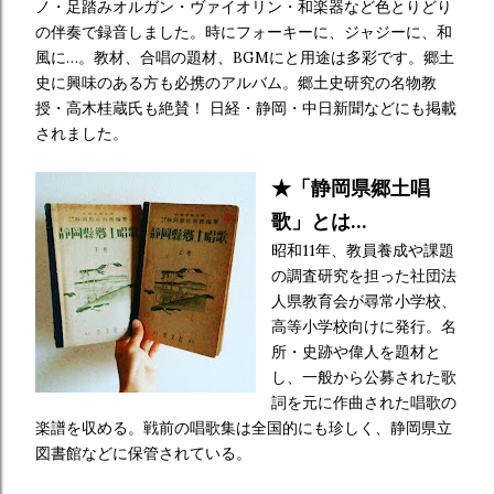
ノ・足踏みオルガン・ヴァイオリン・和楽器など色とりどり
の伴奏で録音しました。時にフォーキーに、ジャジーに、和
風に…。教材、合唱の題材、BGMにと用途は多彩です。郷土
史に興味のある方も必携のアルバム。郷土史研究の名物教
授・高木桂蔵氏も絶賛！ 日経・静岡・中日新聞などにも掲載
されました。
★「静岡県郷土唱
歌」とは…
昭和11年、教員養成や課題
の調査研究を担った社団法
人県教育会が尋常小学校、
高等小学校向けに発行。名
所・史跡や偉人を題材と
し、一般から公募された歌
詞を元に作曲された唱歌の
楽譜を収める。戦前の唱歌集は全国的にも珍しく、静岡県立
図書館などに保管されている。